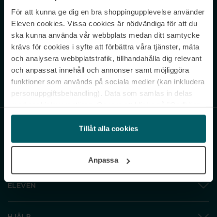
För att kunna ge dig en bra shoppingupplevelse använder
Never miss a beat.
Eleven cookies. Vissa cookies är nödvändiga för att du
Sign up to our newsletter.
ska kunna använda vår webbplats medan ditt samtycke
krävs för cookies i syfte att förbättra våra tjänster, mäta
E-postadress
och analysera webbplatstrafik, tillhandahålla dig relevant
och anpassat innehåll och annonser samt möjliggöra
funktioner som används på sociala medier (kan inkludera
Genom att prenumerera accepterar du vår
Integritetspolicy
. Avprenumerera
när som helst.
personuppgiftsbehandling). Data som samlas in delas
med cookieleverantören. Genom att klicka på ”Godkänn
och gå vidare” accepterar du samtliga cookies medan du
under ”Inställningar” kan anpassa användningen av
Tillåt alla cookies
cookies. Du kan återkalla ditt samtycke när som helst.
För mer information se vår Cookie Policy samt vår
Anpassa
Integritetspolicy.
ELEVEN
HJÄLP