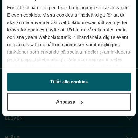
För att kunna ge dig en bra shoppingupplevelse använder
Never miss a beat.
Eleven cookies. Vissa cookies är nödvändiga för att du
Sign up to our newsletter.
ska kunna använda vår webbplats medan ditt samtycke
krävs för cookies i syfte att förbättra våra tjänster, mäta
E-postadress
och analysera webbplatstrafik, tillhandahålla dig relevant
och anpassat innehåll och annonser samt möjliggöra
funktioner som används på sociala medier (kan inkludera
Genom att prenumerera accepterar du vår
Integritetspolicy
. Avprenumerera
när som helst.
personuppgiftsbehandling). Data som samlas in delas
med cookieleverantören. Genom att klicka på ”Godkänn
och gå vidare” accepterar du samtliga cookies medan du
under ”Inställningar” kan anpassa användningen av
Tillåt alla cookies
cookies. Du kan återkalla ditt samtycke när som helst.
För mer information se vår Cookie Policy samt vår
Anpassa
Integritetspolicy.
ELEVEN
HJÄLP