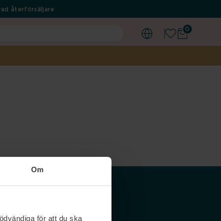
ad återförsäljare
0
Om
Våra siter
ödvändiga för att du ska
Nordicfeel SE