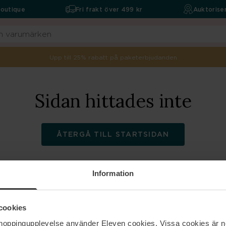
boutique
Fri frakt över 499 kr
Auktoriser
Upp till 25% rabatt på paketerbjudanden
Sidan hittades inte
ÅTERGÅ TILL STARTSIDAN
Information
ELEVEN
Hjälp
cookies
shoppingupplevelse använder Eleven cookies. Vissa cookies är n
Om oss
Kontakta oss