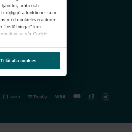
 tjänster, mäta och
 svar
Nordicfeel FI
mt möjliggöra funktioner som
lning
Nordicfeel NO
las med cookieleverantören.
 ”Inställningar” kan
formation se vår Cookie
Tillåt alla cookies