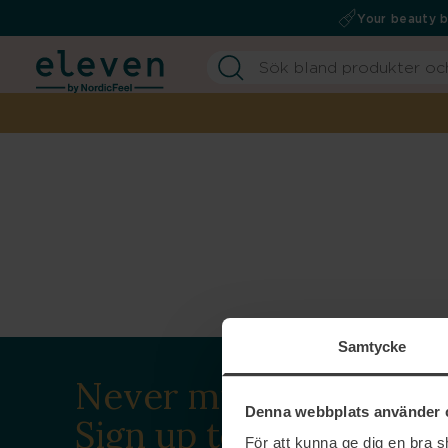
Your beauty 
Samtycke
Never miss a beat.
Denna webbplats använder 
Sign up to our
För att kunna ge dig en bra 