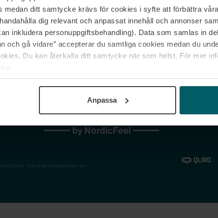
medan ditt samtycke krävs för cookies i syfte att förbättra våra
Jobba hos oss
Vanliga frågor &
illhandahålla dig relevant och anpassat innehåll och annonser sa
Våra varumärken
Spåra min bestäl
kan inkludera personuppgiftsbehandling). Data som samlas in de
Returer &
 och gå vidare” accepterar du samtliga cookies medan du under
reklamationer
ies. Du kan återkalla ditt samtycke när som helst. För mer in
icy.
Anpassa
holm
Email:
kundservice@eleven.se