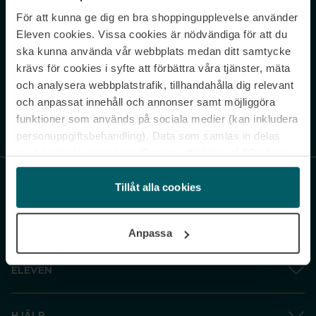
För att kunna ge dig en bra shoppingupplevelse använder
Never miss a beat.
Eleven cookies. Vissa cookies är nödvändiga för att du
Sign up to our newsletter.
ska kunna använda vår webbplats medan ditt samtycke
krävs för cookies i syfte att förbättra våra tjänster, mäta
E-postadress
och analysera webbplatstrafik, tillhandahålla dig relevant
och anpassat innehåll och annonser samt möjliggöra
funktioner som används på sociala medier (kan inkludera
Genom att prenumerera accepterar du vår
Integritetspolicy
. Avprenumerera
när som helst.
personuppgiftsbehandling). Data som samlas in delas
med cookieleverantören. Genom att klicka på ”Godkänn
och gå vidare” accepterar du samtliga cookies medan du
under ”Inställningar” kan anpassa användningen av
Tillåt alla cookies
cookies. Du kan återkalla ditt samtycke när som helst.
För mer information se vår Cookie Policy samt vår
Anpassa
Integritetspolicy.
ELEVEN
HJÄLP