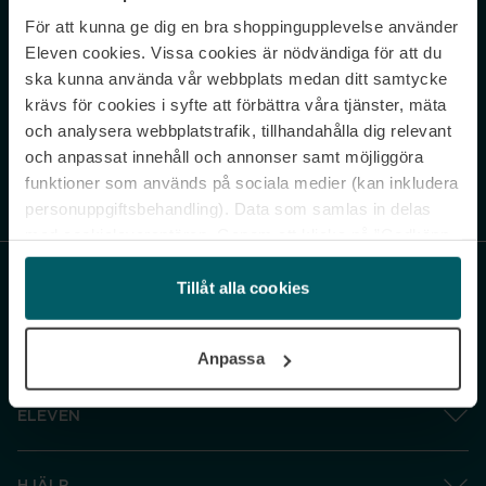
För att kunna ge dig en bra shoppingupplevelse använder
Never miss a beat.
Eleven cookies. Vissa cookies är nödvändiga för att du
Sign up to our newsletter.
ska kunna använda vår webbplats medan ditt samtycke
krävs för cookies i syfte att förbättra våra tjänster, mäta
E-postadress
och analysera webbplatstrafik, tillhandahålla dig relevant
och anpassat innehåll och annonser samt möjliggöra
funktioner som används på sociala medier (kan inkludera
Genom att prenumerera accepterar du vår
Integritetspolicy
. Avprenumerera
när som helst.
personuppgiftsbehandling). Data som samlas in delas
med cookieleverantören. Genom att klicka på ”Godkänn
och gå vidare” accepterar du samtliga cookies medan du
under ”Inställningar” kan anpassa användningen av
Tillåt alla cookies
cookies. Du kan återkalla ditt samtycke när som helst.
För mer information se vår Cookie Policy samt vår
Anpassa
Integritetspolicy.
ELEVEN
HJÄLP