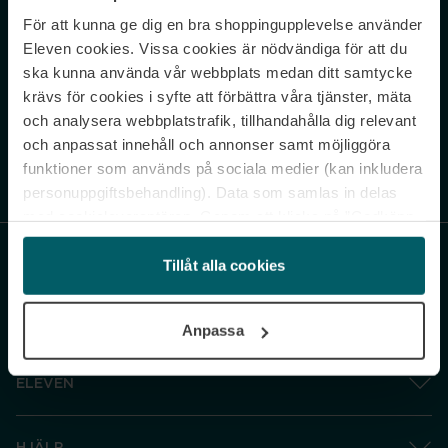
För att kunna ge dig en bra shoppingupplevelse använder
Never miss a beat.
Eleven cookies. Vissa cookies är nödvändiga för att du
Sign up to our newsletter.
ska kunna använda vår webbplats medan ditt samtycke
krävs för cookies i syfte att förbättra våra tjänster, mäta
E-postadress
och analysera webbplatstrafik, tillhandahålla dig relevant
och anpassat innehåll och annonser samt möjliggöra
funktioner som används på sociala medier (kan inkludera
Genom att prenumerera accepterar du vår
Integritetspolicy
. Avprenumerera
när som helst.
personuppgiftsbehandling). Data som samlas in delas
med cookieleverantören. Genom att klicka på ”Godkänn
och gå vidare” accepterar du samtliga cookies medan du
under ”Inställningar” kan anpassa användningen av
Tillåt alla cookies
cookies. Du kan återkalla ditt samtycke när som helst.
För mer information se vår Cookie Policy samt vår
Anpassa
Integritetspolicy.
ELEVEN
HJÄLP