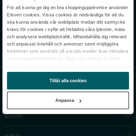
För att kunna ge dig en bra shoppingupplevelse använder
Never miss a beat.
Eleven cookies. Vissa cookies är nödvändiga för att du
Sign up to our newsletter.
ska kunna använda vår webbplats medan ditt samtycke
krävs för cookies i syfte att förbättra våra tjänster, mäta
E-postadress
och analysera webbplatstrafik, tillhandahålla dig relevant
och anpassat innehåll och annonser samt möjliggöra
funktioner som används på sociala medier (kan inkludera
Genom att prenumerera accepterar du vår
Integritetspolicy
. Avprenumerera
när som helst.
personuppgiftsbehandling). Data som samlas in delas
med cookieleverantören. Genom att klicka på ”Godkänn
och gå vidare” accepterar du samtliga cookies medan du
under ”Inställningar” kan anpassa användningen av
Tillåt alla cookies
cookies. Du kan återkalla ditt samtycke när som helst.
För mer information se vår Cookie Policy samt vår
Anpassa
Integritetspolicy.
ELEVEN
HJÄLP