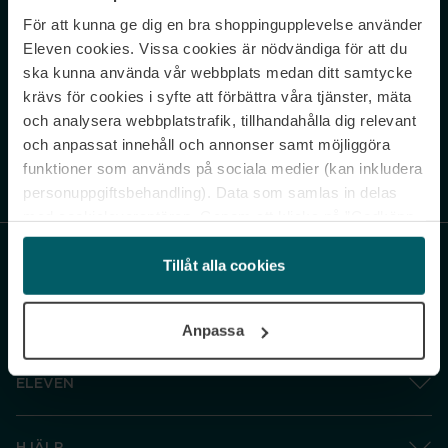
För att kunna ge dig en bra shoppingupplevelse använder
Never miss a beat.
Eleven cookies. Vissa cookies är nödvändiga för att du
Sign up to our newsletter.
ska kunna använda vår webbplats medan ditt samtycke
krävs för cookies i syfte att förbättra våra tjänster, mäta
E-postadress
och analysera webbplatstrafik, tillhandahålla dig relevant
och anpassat innehåll och annonser samt möjliggöra
funktioner som används på sociala medier (kan inkludera
Genom att prenumerera accepterar du vår
Integritetspolicy
. Avprenumerera
när som helst.
personuppgiftsbehandling). Data som samlas in delas
med cookieleverantören. Genom att klicka på ”Godkänn
och gå vidare” accepterar du samtliga cookies medan du
under ”Inställningar” kan anpassa användningen av
Tillåt alla cookies
cookies. Du kan återkalla ditt samtycke när som helst.
För mer information se vår Cookie Policy samt vår
Anpassa
Integritetspolicy.
ELEVEN
HJÄLP