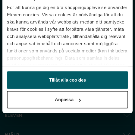
För att kunna ge dig en bra shoppingupplevelse använder
Never miss a beat.
Eleven cookies. Vissa cookies är nödvändiga för att du
Sign up to our newsletter.
ska kunna använda vår webbplats medan ditt samtycke
krävs för cookies i syfte att förbättra våra tjänster, mäta
E-postadress
och analysera webbplatstrafik, tillhandahålla dig relevant
och anpassat innehåll och annonser samt möjliggöra
funktioner som används på sociala medier (kan inkludera
Genom att prenumerera accepterar du vår
Integritetspolicy
. Avprenumerera
när som helst.
personuppgiftsbehandling). Data som samlas in delas
med cookieleverantören. Genom att klicka på ”Godkänn
och gå vidare” accepterar du samtliga cookies medan du
under ”Inställningar” kan anpassa användningen av
Tillåt alla cookies
cookies. Du kan återkalla ditt samtycke när som helst.
För mer information se vår Cookie Policy samt vår
Anpassa
Integritetspolicy.
ELEVEN
HJÄLP