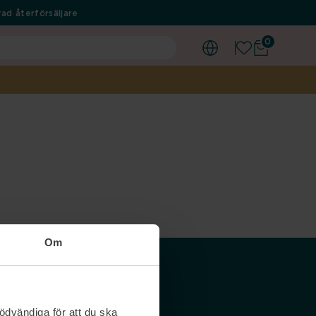
ad återförsäljare
0
Om
Våra siter
ödvändiga för att du ska
Nordicfeel SE