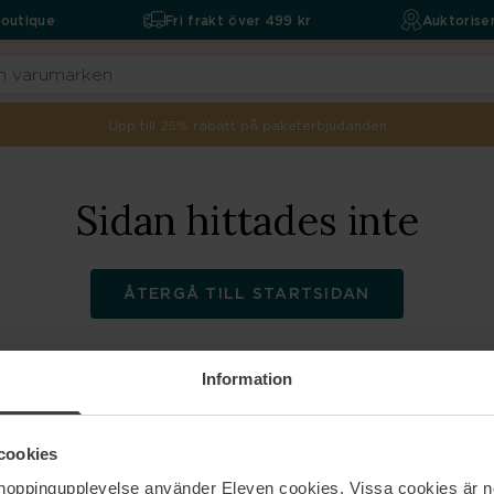
boutique
Fri frakt över 499 kr
Auktoriser
Upp till 25% rabatt på paketerbjudanden
Sidan hittades inte
ÅTERGÅ TILL STARTSIDAN
Information
ELEVEN
Hjälp
cookies
shoppingupplevelse använder Eleven cookies. Vissa cookies är n
Om oss
Kontakta oss