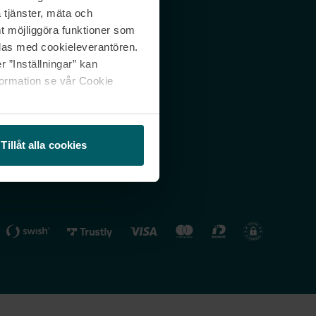
 tjänster, mäta och
 svar
Nordicfeel FI
mt möjliggöra funktioner som
lning
Nordicfeel NO
las med cookieleverantören.
 ”Inställningar” kan
formation se vår Cookie
Tillåt alla cookies