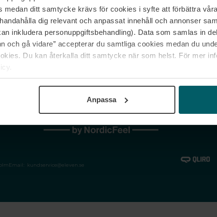
medan ditt samtycke krävs för cookies i syfte att förbättra våra
Jobba hos oss
Vanliga frågor &
illhandahålla dig relevant och anpassat innehåll och annonser sa
Våra varumärken
Spåra min bestäl
kan inkludera personuppgiftsbehandling). Data som samlas in de
Returer &
 och gå vidare” accepterar du samtliga cookies medan du under
reklamationer
ies. Du kan återkalla ditt samtycke när som helst. För mer in
icy.
Anpassa
holm
Email:
kundservice@eleven.se