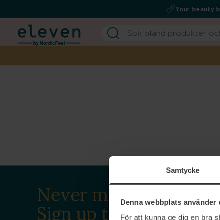
Your beauty 
Samtycke
Never miss a beat.
Denna webbplats använder 
Sign up to our
För att kunna ge dig en bra 