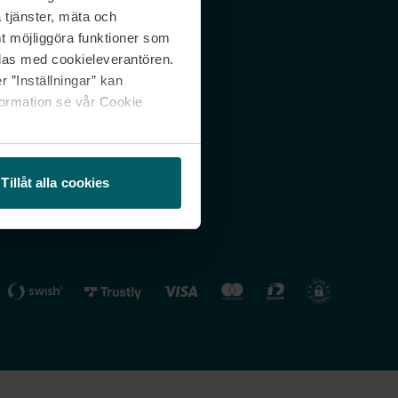
 tjänster, mäta och
 svar
Nordicfeel FI
mt möjliggöra funktioner som
lning
Nordicfeel NO
las med cookieleverantören.
 ”Inställningar” kan
formation se vår Cookie
Tillåt alla cookies