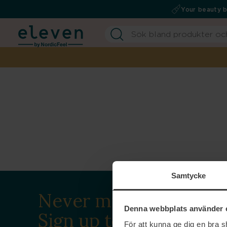
Your beauty 
Samtycke
Never miss a beat.
Denna webbplats använder 
Sign up to our
För att kunna ge dig en bra 