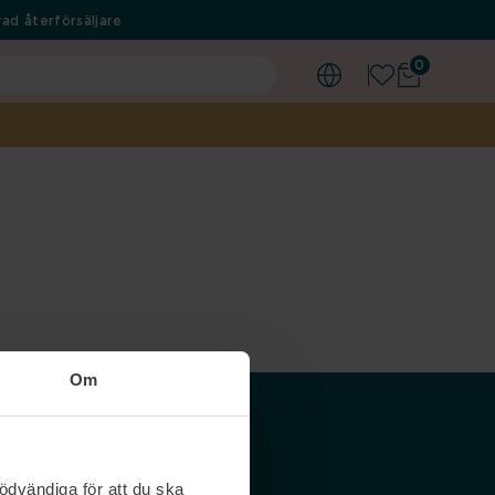
ad återförsäljare
0
Om
Våra siter
ödvändiga för att du ska
Nordicfeel SE