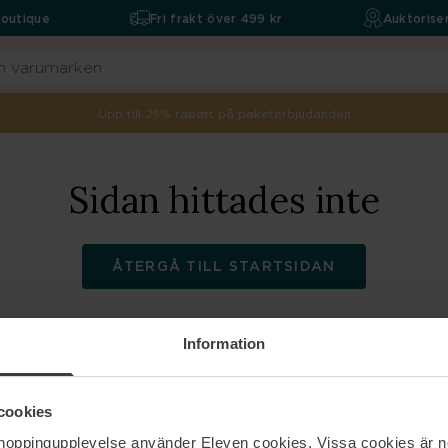
boutique
Fri frakt över 499 kr
Auktoriser
Upp till 25% rabatt på paketerbjudanden
Sidan hittades inte
ÅTERGÅ TILL STARTSIDAN
Information
ELEVEN
Hjälp
cookies
shoppingupplevelse använder Eleven cookies. Vissa cookies är n
Om oss
Kontakta oss