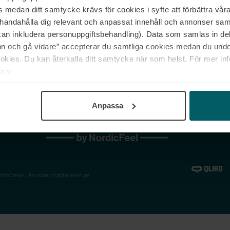
medan ditt samtycke krävs för cookies i syfte att förbättra våra
Jobba hos oss
Vanliga frågor &
illhandahålla dig relevant och anpassat innehåll och annonser sa
Våra varumärken
Spåra min bestäl
kan inkludera personuppgiftsbehandling). Data som samlas in de
Returer &
 och gå vidare” accepterar du samtliga cookies medan du under
reklamationer
ies. Du kan återkalla ditt samtycke när som helst. För mer in
icy.
Anpassa
holm
Email:
kundservice@eleven.se