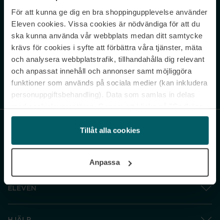
För att kunna ge dig en bra shoppingupplevelse använder
Never miss a beat.
Eleven cookies. Vissa cookies är nödvändiga för att du
Sign up to our newsletter.
ska kunna använda vår webbplats medan ditt samtycke
krävs för cookies i syfte att förbättra våra tjänster, mäta
E-postadress
och analysera webbplatstrafik, tillhandahålla dig relevant
och anpassat innehåll och annonser samt möjliggöra
funktioner som används på sociala medier (kan inkludera
Genom att prenumerera accepterar du vår
Integritetspolicy
. Avprenumerera
när som helst.
personuppgiftsbehandling). Data som samlas in delas
med cookieleverantören. Genom att klicka på ”Godkänn
och gå vidare” accepterar du samtliga cookies medan du
under ”Inställningar” kan anpassa användningen av
Tillåt alla cookies
cookies. Du kan återkalla ditt samtycke när som helst.
För mer information se vår Cookie Policy samt vår
Anpassa
Integritetspolicy.
ELEVEN
HJÄLP