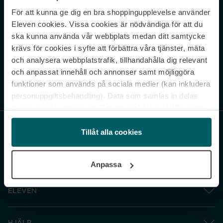
För att kunna ge dig en bra shoppingupplevelse använder
Never miss a beat.
Eleven cookies. Vissa cookies är nödvändiga för att du
Sign up to our newsletter.
ska kunna använda vår webbplats medan ditt samtycke
krävs för cookies i syfte att förbättra våra tjänster, mäta
E-postadress
och analysera webbplatstrafik, tillhandahålla dig relevant
och anpassat innehåll och annonser samt möjliggöra
funktioner som används på sociala medier (kan inkludera
Genom att prenumerera accepterar du vår
Integritetspolicy
. Avprenumerera
när som helst.
personuppgiftsbehandling). Data som samlas in delas
med cookieleverantören. Genom att klicka på ”Godkänn
och gå vidare” accepterar du samtliga cookies medan du
under ”Inställningar” kan anpassa användningen av
Tillåt alla cookies
cookies. Du kan återkalla ditt samtycke när som helst.
För mer information se vår Cookie Policy samt vår
Anpassa
Integritetspolicy.
ELEVEN
HJÄLP