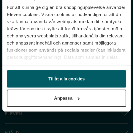
För att kunna ge dig en bra shoppingupplevelse använder
Never miss a beat.
Eleven cookies. Vissa cookies är nödvändiga för att du
Sign up to our newsletter.
ska kunna använda vår webbplats medan ditt samtycke
krävs för cookies i syfte att förbättra våra tjänster, mäta
E-postadress
och analysera webbplatstrafik, tillhandahålla dig relevant
och anpassat innehåll och annonser samt möjliggöra
funktioner som används på sociala medier (kan inkludera
Genom att prenumerera accepterar du vår
Integritetspolicy
. Avprenumerera
när som helst.
personuppgiftsbehandling). Data som samlas in delas
med cookieleverantören. Genom att klicka på ”Godkänn
och gå vidare” accepterar du samtliga cookies medan du
under ”Inställningar” kan anpassa användningen av
Tillåt alla cookies
cookies. Du kan återkalla ditt samtycke när som helst.
För mer information se vår Cookie Policy samt vår
Anpassa
Integritetspolicy.
ELEVEN
HJÄLP