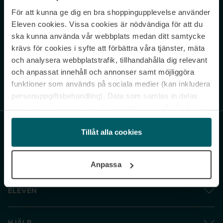
För att kunna ge dig en bra shoppingupplevelse använder
Never miss a beat.
Eleven cookies. Vissa cookies är nödvändiga för att du
Sign up to our newsletter.
ska kunna använda vår webbplats medan ditt samtycke
krävs för cookies i syfte att förbättra våra tjänster, mäta
E-postadress
och analysera webbplatstrafik, tillhandahålla dig relevant
och anpassat innehåll och annonser samt möjliggöra
funktioner som används på sociala medier (kan inkludera
Genom att prenumerera accepterar du vår
Integritetspolicy
. Avprenumerera
när som helst.
personuppgiftsbehandling). Data som samlas in delas
med cookieleverantören. Genom att klicka på ”Godkänn
och gå vidare” accepterar du samtliga cookies medan du
under ”Inställningar” kan anpassa användningen av
Tillåt alla cookies
cookies. Du kan återkalla ditt samtycke när som helst.
För mer information se vår Cookie Policy samt vår
Anpassa
Integritetspolicy.
ELEVEN
HJÄLP