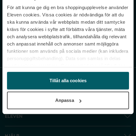
För att kunna ge dig en bra shoppingupplevelse använder
Never miss a beat.
Eleven cookies. Vissa cookies är nödvändiga för att du
Sign up to our newsletter.
ska kunna använda vår webbplats medan ditt samtycke
krävs för cookies i syfte att förbättra våra tjänster, mäta
E-postadress
och analysera webbplatstrafik, tillhandahålla dig relevant
och anpassat innehåll och annonser samt möjliggöra
funktioner som används på sociala medier (kan inkludera
Genom att prenumerera accepterar du vår
Integritetspolicy
. Avprenumerera
när som helst.
personuppgiftsbehandling). Data som samlas in delas
med cookieleverantören. Genom att klicka på ”Godkänn
och gå vidare” accepterar du samtliga cookies medan du
under ”Inställningar” kan anpassa användningen av
Tillåt alla cookies
cookies. Du kan återkalla ditt samtycke när som helst.
För mer information se vår Cookie Policy samt vår
Anpassa
Integritetspolicy.
ELEVEN
HJÄLP