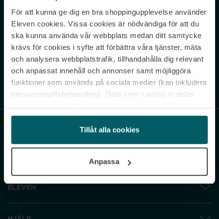
För att kunna ge dig en bra shoppingupplevelse använder
Never miss a beat.
Eleven cookies. Vissa cookies är nödvändiga för att du
Sign up to our newsletter.
ska kunna använda vår webbplats medan ditt samtycke
krävs för cookies i syfte att förbättra våra tjänster, mäta
E-postadress
och analysera webbplatstrafik, tillhandahålla dig relevant
och anpassat innehåll och annonser samt möjliggöra
funktioner som används på sociala medier (kan inkludera
Genom att prenumerera accepterar du vår
Integritetspolicy
. Avprenumerera
när som helst.
personuppgiftsbehandling). Data som samlas in delas
med cookieleverantören. Genom att klicka på ”Godkänn
och gå vidare” accepterar du samtliga cookies medan du
under ”Inställningar” kan anpassa användningen av
Tillåt alla cookies
cookies. Du kan återkalla ditt samtycke när som helst.
För mer information se vår Cookie Policy samt vår
Anpassa
Integritetspolicy.
ELEVEN
HJÄLP