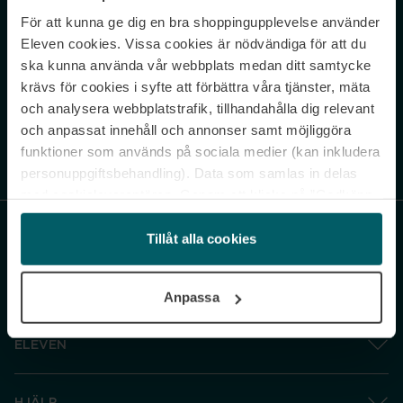
För att kunna ge dig en bra shoppingupplevelse använder
Never miss a beat.
Eleven cookies. Vissa cookies är nödvändiga för att du
Sign up to our newsletter.
ska kunna använda vår webbplats medan ditt samtycke
krävs för cookies i syfte att förbättra våra tjänster, mäta
E-postadress
och analysera webbplatstrafik, tillhandahålla dig relevant
och anpassat innehåll och annonser samt möjliggöra
funktioner som används på sociala medier (kan inkludera
Genom att prenumerera accepterar du vår
Integritetspolicy
. Avprenumerera
när som helst.
personuppgiftsbehandling). Data som samlas in delas
med cookieleverantören. Genom att klicka på ”Godkänn
och gå vidare” accepterar du samtliga cookies medan du
under ”Inställningar” kan anpassa användningen av
Tillåt alla cookies
cookies. Du kan återkalla ditt samtycke när som helst.
För mer information se vår Cookie Policy samt vår
Anpassa
Integritetspolicy.
ELEVEN
HJÄLP