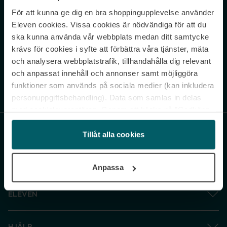
För att kunna ge dig en bra shoppingupplevelse använder
Never miss a beat.
Eleven cookies. Vissa cookies är nödvändiga för att du
Sign up to our newsletter.
ska kunna använda vår webbplats medan ditt samtycke
krävs för cookies i syfte att förbättra våra tjänster, mäta
E-postadress
och analysera webbplatstrafik, tillhandahålla dig relevant
och anpassat innehåll och annonser samt möjliggöra
funktioner som används på sociala medier (kan inkludera
Genom att prenumerera accepterar du vår
Integritetspolicy
. Avprenumerera
när som helst.
personuppgiftsbehandling). Data som samlas in delas
med cookieleverantören. Genom att klicka på ”Godkänn
och gå vidare” accepterar du samtliga cookies medan du
under ”Inställningar” kan anpassa användningen av
Tillåt alla cookies
cookies. Du kan återkalla ditt samtycke när som helst.
För mer information se vår Cookie Policy samt vår
Anpassa
Integritetspolicy.
ELEVEN
HJÄLP