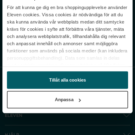
För att kunna ge dig en bra shoppingupplevelse använder
Never miss a beat.
Eleven cookies. Vissa cookies är nödvändiga för att du
Sign up to our newsletter.
ska kunna använda vår webbplats medan ditt samtycke
krävs för cookies i syfte att förbättra våra tjänster, mäta
E-postadress
och analysera webbplatstrafik, tillhandahålla dig relevant
och anpassat innehåll och annonser samt möjliggöra
funktioner som används på sociala medier (kan inkludera
Genom att prenumerera accepterar du vår
Integritetspolicy
. Avprenumerera
när som helst.
personuppgiftsbehandling). Data som samlas in delas
med cookieleverantören. Genom att klicka på ”Godkänn
och gå vidare” accepterar du samtliga cookies medan du
under ”Inställningar” kan anpassa användningen av
Tillåt alla cookies
cookies. Du kan återkalla ditt samtycke när som helst.
För mer information se vår Cookie Policy samt vår
Anpassa
Integritetspolicy.
ELEVEN
HJÄLP