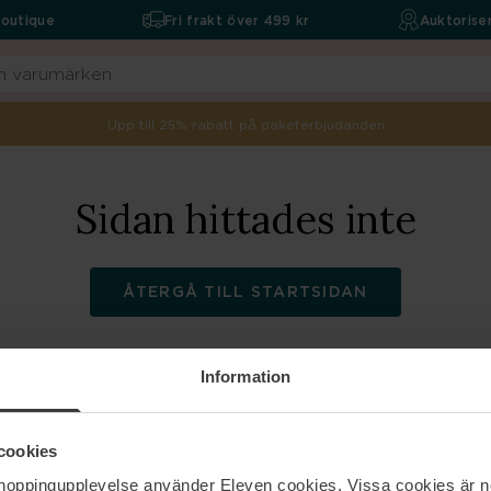
boutique
Fri frakt över 499 kr
Auktoriser
Upp till 25% rabatt på paketerbjudanden
Sidan hittades inte
ÅTERGÅ TILL STARTSIDAN
Information
ELEVEN
Hjälp
cookies
shoppingupplevelse använder Eleven cookies. Vissa cookies är n
Om oss
Kontakta oss