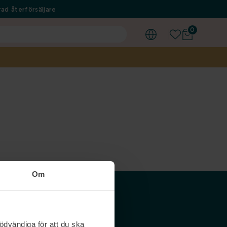
ad återförsäljare
0
Om
Våra siter
ödvändiga för att du ska
Nordicfeel SE