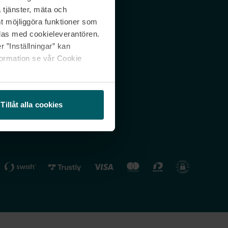
 tjänster, mäta och
 svar
Nordicfeel FI
mt möjliggöra funktioner som
lning
Nordicfeel NO
las med cookieleverantören.
 ”Inställningar” kan
formation se vår Cookie
Tillåt alla cookies