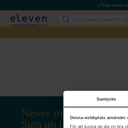
Your beauty 
Samtycke
Never miss a beat.
Denna webbplats använder 
Sign up to our
För att kunna ge dig en bra 