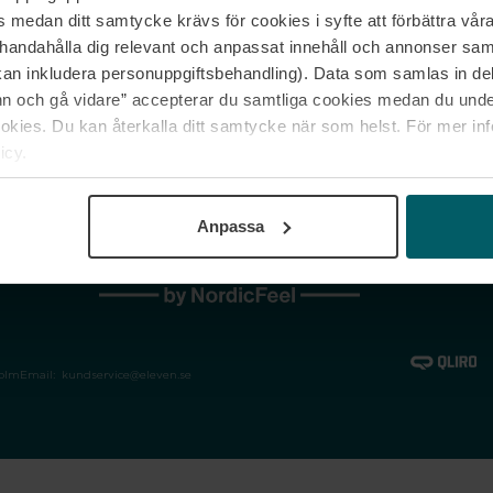
medan ditt samtycke krävs för cookies i syfte att förbättra våra
Jobba hos oss
Vanliga frågor &
illhandahålla dig relevant och anpassat innehåll och annonser sa
Våra varumärken
Spåra min bestäl
kan inkludera personuppgiftsbehandling). Data som samlas in de
Returer &
 och gå vidare” accepterar du samtliga cookies medan du under
reklamationer
ies. Du kan återkalla ditt samtycke när som helst. För mer in
icy.
Anpassa
holm
Email:
kundservice@eleven.se