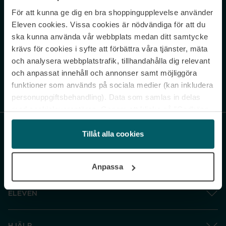
För att kunna ge dig en bra shoppingupplevelse använder
Never miss a beat.
Eleven cookies. Vissa cookies är nödvändiga för att du
Sign up to our newsletter.
ska kunna använda vår webbplats medan ditt samtycke
krävs för cookies i syfte att förbättra våra tjänster, mäta
E-postadress
och analysera webbplatstrafik, tillhandahålla dig relevant
och anpassat innehåll och annonser samt möjliggöra
funktioner som används på sociala medier (kan inkludera
Genom att prenumerera accepterar du vår
Integritetspolicy
. Avprenumerera
när som helst.
personuppgiftsbehandling). Data som samlas in delas
med cookieleverantören. Genom att klicka på ”Godkänn
och gå vidare” accepterar du samtliga cookies medan du
under ”Inställningar” kan anpassa användningen av
Tillåt alla cookies
cookies. Du kan återkalla ditt samtycke när som helst.
För mer information se vår Cookie Policy samt vår
Anpassa
Integritetspolicy.
ELEVEN
HJÄLP