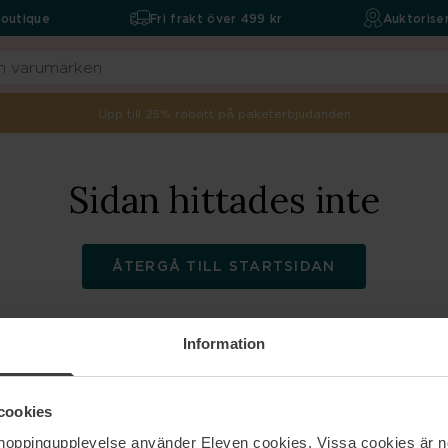
boutique
Fri frakt över 499 kr
Auktoriser
Upp till 25% rabatt på paketerbjudanden
Sidan hittades inte
ÅTERGÅ TILL STARTSIDAN
Information
ELEVEN
Hjälp
cookies
shoppingupplevelse använder Eleven cookies. Vissa cookies är n
Om oss
Kontakta oss