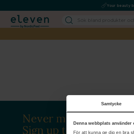
Your beauty 
Samtycke
Never miss a beat.
Denna webbplats använder 
Sign up to our
För att kunna ge dig en bra 