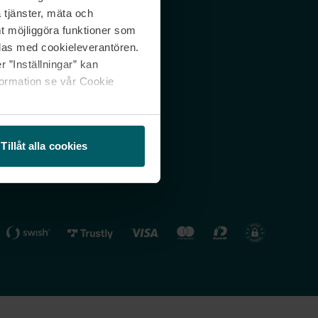
 tjänster, mäta och
 svar
Nordicfeel FI
mt möjliggöra funktioner som
lning
Nordicfeel NO
las med cookieleverantören.
 ”Inställningar” kan
formation se vår Cookie
Tillåt alla cookies