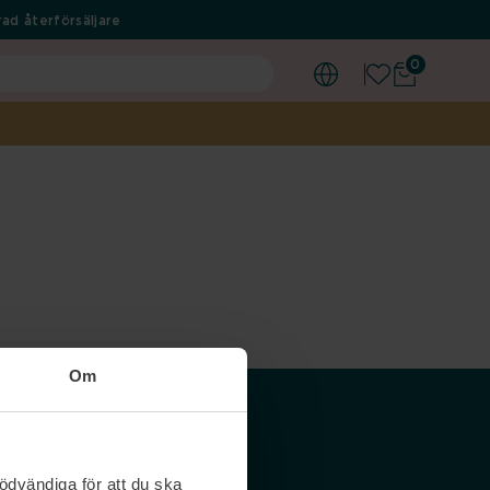
ad återförsäljare
0
Om
Våra siter
ödvändiga för att du ska
Nordicfeel SE