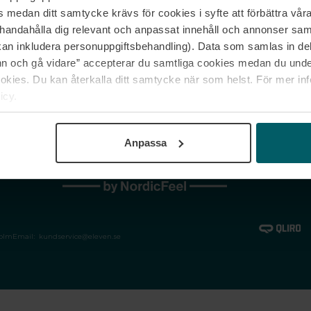
medan ditt samtycke krävs för cookies i syfte att förbättra våra
Jobba hos oss
Vanliga frågor &
illhandahålla dig relevant och anpassat innehåll och annonser sa
Våra varumärken
Spåra min bestäl
kan inkludera personuppgiftsbehandling). Data som samlas in de
Returer &
 och gå vidare” accepterar du samtliga cookies medan du under
reklamationer
ies. Du kan återkalla ditt samtycke när som helst. För mer in
icy.
Anpassa
holm
Email:
kundservice@eleven.se