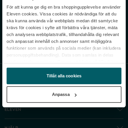
För att kunna ge dig en bra shoppingupplevelse använder
Never miss a beat.
Eleven cookies. Vissa cookies är nödvändiga för att du
Sign up to our newsletter.
ska kunna använda vår webbplats medan ditt samtycke
krävs för cookies i syfte att förbättra våra tjänster, mäta
E-postadress
och analysera webbplatstrafik, tillhandahålla dig relevant
och anpassat innehåll och annonser samt möjliggöra
funktioner som används på sociala medier (kan inkludera
Genom att prenumerera accepterar du vår
Integritetspolicy
. Avprenumerera
när som helst.
personuppgiftsbehandling). Data som samlas in delas
med cookieleverantören. Genom att klicka på ”Godkänn
och gå vidare” accepterar du samtliga cookies medan du
under ”Inställningar” kan anpassa användningen av
Tillåt alla cookies
cookies. Du kan återkalla ditt samtycke när som helst.
För mer information se vår Cookie Policy samt vår
Anpassa
Integritetspolicy.
ELEVEN
HJÄLP