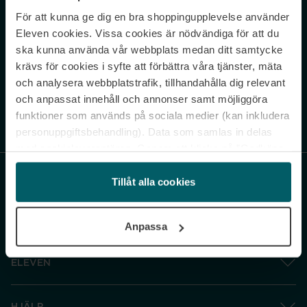
För att kunna ge dig en bra shoppingupplevelse använder
Never miss a beat.
Eleven cookies. Vissa cookies är nödvändiga för att du
Sign up to our newsletter.
ska kunna använda vår webbplats medan ditt samtycke
krävs för cookies i syfte att förbättra våra tjänster, mäta
E-postadress
och analysera webbplatstrafik, tillhandahålla dig relevant
och anpassat innehåll och annonser samt möjliggöra
funktioner som används på sociala medier (kan inkludera
Genom att prenumerera accepterar du vår
Integritetspolicy
. Avprenumerera
när som helst.
personuppgiftsbehandling). Data som samlas in delas
med cookieleverantören. Genom att klicka på ”Godkänn
och gå vidare” accepterar du samtliga cookies medan du
under ”Inställningar” kan anpassa användningen av
Tillåt alla cookies
cookies. Du kan återkalla ditt samtycke när som helst.
För mer information se vår Cookie Policy samt vår
Anpassa
Integritetspolicy.
ELEVEN
HJÄLP