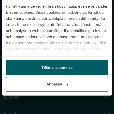
För att kunna ge dig en bra shoppingupplevelse använder
Never miss a beat.
Eleven cookies. Vissa cookies är nödvändiga för att du
Sign up to our newsletter.
ska kunna använda vår webbplats medan ditt samtycke
krävs för cookies i syfte att förbättra våra tjänster, mäta
E-postadress
och analysera webbplatstrafik, tillhandahålla dig relevant
och anpassat innehåll och annonser samt möjliggöra
funktioner som används på sociala medier (kan inkludera
Genom att prenumerera accepterar du vår
Integritetspolicy
. Avprenumerera
när som helst.
personuppgiftsbehandling). Data som samlas in delas
med cookieleverantören. Genom att klicka på ”Godkänn
och gå vidare” accepterar du samtliga cookies medan du
under ”Inställningar” kan anpassa användningen av
Tillåt alla cookies
cookies. Du kan återkalla ditt samtycke när som helst.
För mer information se vår Cookie Policy samt vår
Anpassa
Integritetspolicy.
ELEVEN
HJÄLP