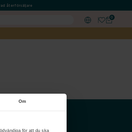
ad återförsäljare
0
Om
Våra siter
ödvändiga för att du ska
Nordicfeel SE