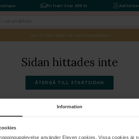
boutique
Fri frakt över 499 kr
Auktoriser
Upp till 25% rabatt på paketerbjudanden
Sidan hittades inte
ÅTERGÅ TILL STARTSIDAN
Information
ELEVEN
Hjälp
cookies
shoppingupplevelse använder Eleven cookies. Vissa cookies är n
Om oss
Kontakta oss