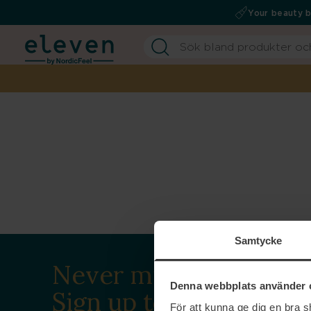
Your beauty 
Samtycke
Never miss a beat.
Denna webbplats använder 
Sign up to our
För att kunna ge dig en bra 