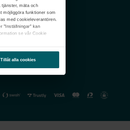
 tjänster, mäta och
 svar
Nordicfeel FI
mt möjliggöra funktioner som
lning
Nordicfeel NO
las med cookieleverantören.
 ”Inställningar” kan
formation se vår Cookie
Tillåt alla cookies