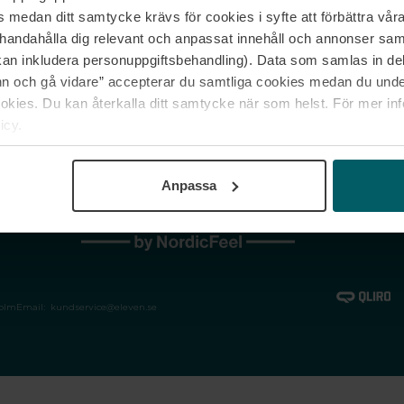
medan ditt samtycke krävs för cookies i syfte att förbättra våra
Jobba hos oss
Vanliga frågor &
illhandahålla dig relevant och anpassat innehåll och annonser sa
Våra varumärken
Spåra min bestäl
kan inkludera personuppgiftsbehandling). Data som samlas in de
Returer &
 och gå vidare” accepterar du samtliga cookies medan du under
reklamationer
ies. Du kan återkalla ditt samtycke när som helst. För mer in
icy.
Anpassa
holm
Email:
kundservice@eleven.se