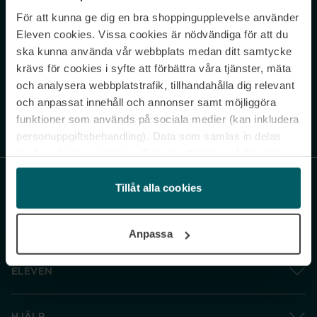
För att kunna ge dig en bra shoppingupplevelse använder
Never miss a beat.
Eleven cookies. Vissa cookies är nödvändiga för att du
Sign up to our newsletter.
ska kunna använda vår webbplats medan ditt samtycke
krävs för cookies i syfte att förbättra våra tjänster, mäta
E-postadress
och analysera webbplatstrafik, tillhandahålla dig relevant
och anpassat innehåll och annonser samt möjliggöra
funktioner som används på sociala medier (kan inkludera
Genom att prenumerera accepterar du vår
Integritetspolicy
. Avprenumerera
när som helst.
personuppgiftsbehandling). Data som samlas in delas
med cookieleverantören. Genom att klicka på ”Godkänn
och gå vidare” accepterar du samtliga cookies medan du
under ”Inställningar” kan anpassa användningen av
Tillåt alla cookies
cookies. Du kan återkalla ditt samtycke när som helst.
För mer information se vår Cookie Policy samt vår
Anpassa
Integritetspolicy.
ELEVEN
HJÄLP