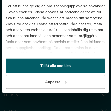
För att kunna ge dig en bra shoppingupplevelse använder
Never miss a beat.
Eleven cookies. Vissa cookies är nödvändiga för att du
Sign up to our newsletter.
ska kunna använda vår webbplats medan ditt samtycke
krävs för cookies i syfte att förbättra våra tjänster, mäta
E-postadress
och analysera webbplatstrafik, tillhandahålla dig relevant
och anpassat innehåll och annonser samt möjliggöra
funktioner som används på sociala medier (kan inkludera
Genom att prenumerera accepterar du vår
Integritetspolicy
. Avprenumerera
när som helst.
personuppgiftsbehandling). Data som samlas in delas
med cookieleverantören. Genom att klicka på ”Godkänn
och gå vidare” accepterar du samtliga cookies medan du
under ”Inställningar” kan anpassa användningen av
Tillåt alla cookies
cookies. Du kan återkalla ditt samtycke när som helst.
För mer information se vår Cookie Policy samt vår
Anpassa
Integritetspolicy.
ELEVEN
HJÄLP