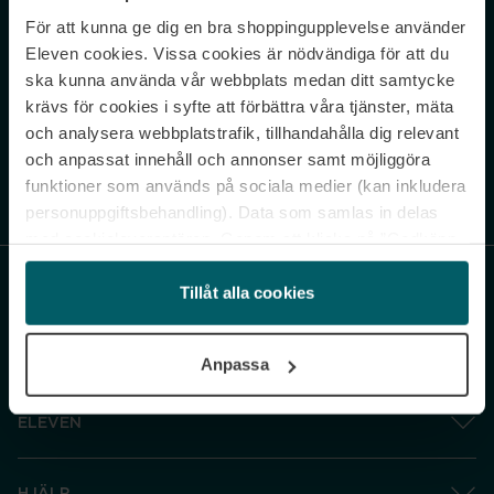
För att kunna ge dig en bra shoppingupplevelse använder
Never miss a beat.
Eleven cookies. Vissa cookies är nödvändiga för att du
Sign up to our newsletter.
ska kunna använda vår webbplats medan ditt samtycke
krävs för cookies i syfte att förbättra våra tjänster, mäta
E-postadress
och analysera webbplatstrafik, tillhandahålla dig relevant
och anpassat innehåll och annonser samt möjliggöra
funktioner som används på sociala medier (kan inkludera
Genom att prenumerera accepterar du vår
Integritetspolicy
. Avprenumerera
när som helst.
personuppgiftsbehandling). Data som samlas in delas
med cookieleverantören. Genom att klicka på ”Godkänn
och gå vidare” accepterar du samtliga cookies medan du
under ”Inställningar” kan anpassa användningen av
Tillåt alla cookies
cookies. Du kan återkalla ditt samtycke när som helst.
För mer information se vår Cookie Policy samt vår
Anpassa
Integritetspolicy.
ELEVEN
HJÄLP