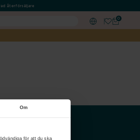
ad återförsäljare
0
Om
Våra siter
ödvändiga för att du ska
Nordicfeel SE