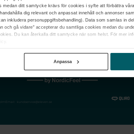
medan ditt samtycke krävs för cookies i syfte att förbättra våra
Jobba hos oss
Vanliga frågor &
illhandahålla dig relevant och anpassat innehåll och annonser sa
Våra varumärken
Spåra min bestäl
kan inkludera personuppgiftsbehandling). Data som samlas in de
Returer &
 och gå vidare” accepterar du samtliga cookies medan du under
reklamationer
ies. Du kan återkalla ditt samtycke när som helst. För mer in
icy.
Anpassa
holm
Email:
kundservice@eleven.se