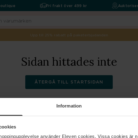
boutique
Fri frakt över 499 kr
Auktoriser
Upp till 25% rabatt på paketerbjudanden
Sidan hittades inte
ÅTERGÅ TILL STARTSIDAN
Information
ELEVEN
Hjälp
cookies
shoppingupplevelse använder Eleven cookies. Vissa cookies är n
Om oss
Kontakta oss