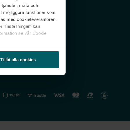
 tjänster, mäta och
 svar
Nordicfeel FI
mt möjliggöra funktioner som
lning
Nordicfeel NO
las med cookieleverantören.
 ”Inställningar” kan
formation se vår Cookie
Tillåt alla cookies