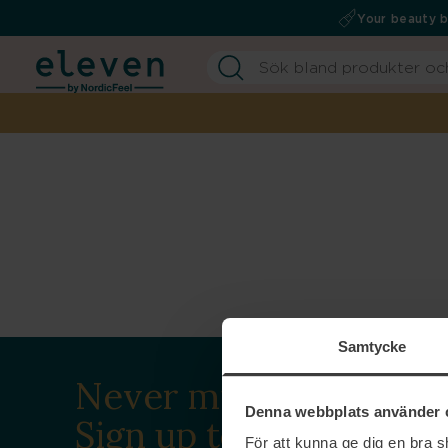
Your beauty 
Samtycke
Never miss a beat.
Denna webbplats använder 
Sign up to our
För att kunna ge dig en bra 