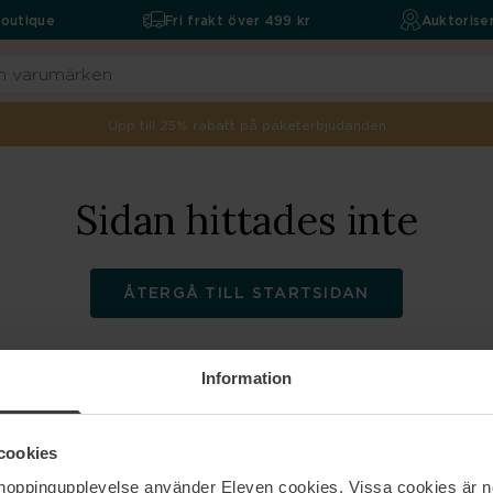
boutique
Fri frakt över 499 kr
Auktoriser
Upp till 25% rabatt på paketerbjudanden
Sidan hittades inte
ÅTERGÅ TILL STARTSIDAN
Information
ELEVEN
Hjälp
cookies
shoppingupplevelse använder Eleven cookies. Vissa cookies är n
Om oss
Kontakta oss