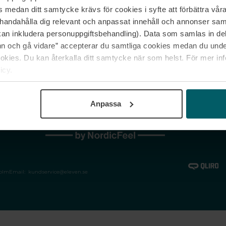
medan ditt samtycke krävs för cookies i syfte att förbättra våra
Jobba hos oss
Vanliga frågor &
illhandahålla dig relevant och anpassat innehåll och annonser sa
Våra varumärken
Spåra min bestäl
kan inkludera personuppgiftsbehandling). Data som samlas in de
Returer &
 och gå vidare” accepterar du samtliga cookies medan du under
reklamationer
ies. Du kan återkalla ditt samtycke när som helst. För mer in
icy.
Anpassa
holm
Email:
kundservice@eleven.se