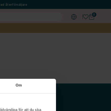
ad återförsäljare
0
Om
Våra siter
ödvändiga för att du ska
Nordicfeel SE