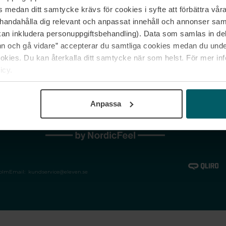
medan ditt samtycke krävs för cookies i syfte att förbättra våra
Jobba hos oss
Vanliga frågor &
illhandahålla dig relevant och anpassat innehåll och annonser sa
Våra varumärken
Spåra min bestäl
kan inkludera personuppgiftsbehandling). Data som samlas in de
Returer &
 och gå vidare” accepterar du samtliga cookies medan du under
reklamationer
ies. Du kan återkalla ditt samtycke när som helst. För mer in
icy.
Anpassa
holm
Email:
kundservice@eleven.se