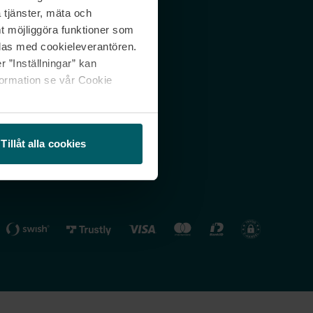
 tjänster, mäta och
 svar
Nordicfeel FI
mt möjliggöra funktioner som
lning
Nordicfeel NO
las med cookieleverantören.
 ”Inställningar” kan
formation se vår Cookie
Tillåt alla cookies