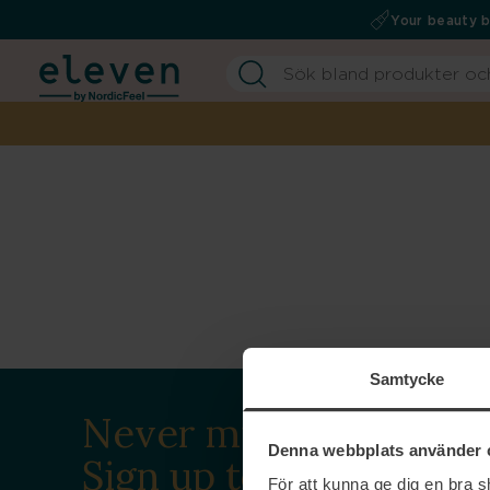
Your beauty 
Samtycke
Never miss a beat.
Denna webbplats använder 
Sign up to our
För att kunna ge dig en bra 