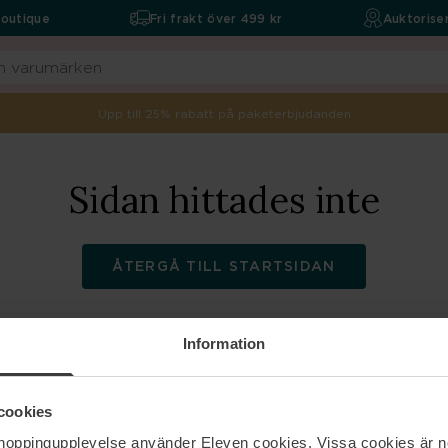
boutique
Fri frakt över 499 kr
Auktoriser
Upp till 25% rabatt på paketerbjudanden
Sidan hittades inte
ÅTERGÅ TILL STARTSIDAN
Information
ELEVEN
Hjälp
cookies
shoppingupplevelse använder Eleven cookies. Vissa cookies är n
Om oss
Kontakta oss