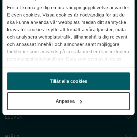
För att kunna ge dig en bra shoppingupplevelse använder
Never miss a beat.
Eleven cookies. Vissa cookies är nödvändiga för att du
Sign up to our newsletter.
ska kunna använda vår webbplats medan ditt samtycke
krävs för cookies i syfte att förbättra våra tjänster, mäta
E-postadress
och analysera webbplatstrafik, tillhandahålla dig relevant
och anpassat innehåll och annonser samt möjliggöra
funktioner som används på sociala medier (kan inkludera
Genom att prenumerera accepterar du vår
Integritetspolicy
. Avprenumerera
när som helst.
personuppgiftsbehandling). Data som samlas in delas
med cookieleverantören. Genom att klicka på ”Godkänn
och gå vidare” accepterar du samtliga cookies medan du
under ”Inställningar” kan anpassa användningen av
Tillåt alla cookies
cookies. Du kan återkalla ditt samtycke när som helst.
För mer information se vår Cookie Policy samt vår
Anpassa
Integritetspolicy.
ELEVEN
HJÄLP