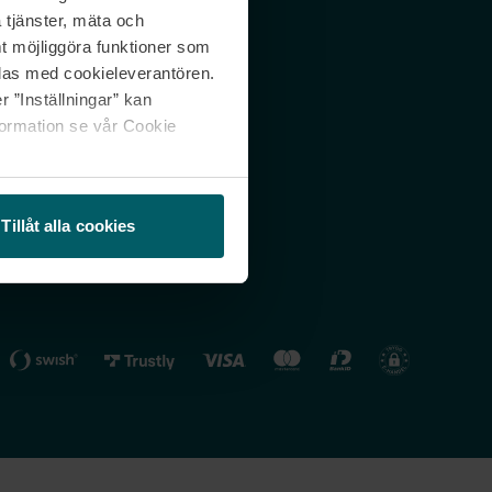
 tjänster, mäta och
 svar
Nordicfeel FI
mt möjliggöra funktioner som
lning
Nordicfeel NO
las med cookieleverantören.
 ”Inställningar” kan
formation se vår Cookie
Tillåt alla cookies