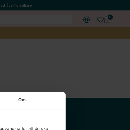
ad återförsäljare
0
Om
Våra siter
ödvändiga för att du ska
Nordicfeel SE