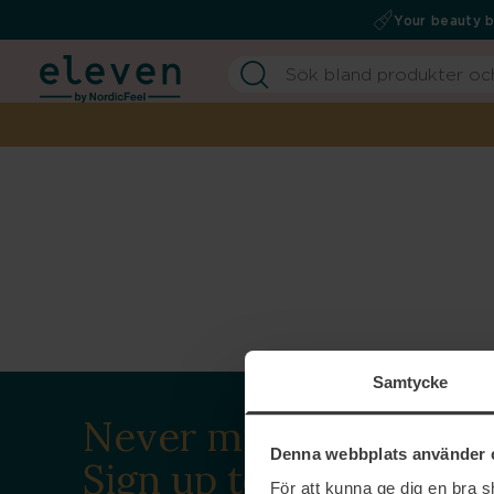
Your beauty 
Samtycke
Never miss a beat.
Denna webbplats använder 
Sign up to our
För att kunna ge dig en bra 