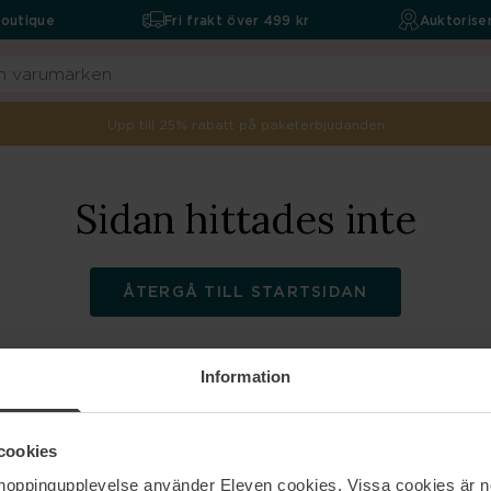
boutique
Fri frakt över 499 kr
Auktoriser
Upp till 25% rabatt på paketerbjudanden
Sidan hittades inte
ÅTERGÅ TILL STARTSIDAN
Information
ELEVEN
Hjälp
cookies
shoppingupplevelse använder Eleven cookies. Vissa cookies är n
Om oss
Kontakta oss