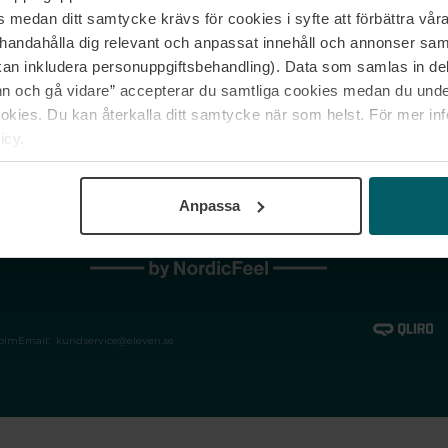
medan ditt samtycke krävs för cookies i syfte att förbättra våra
Jobba hos oss
Vanliga frågor &
illhandahålla dig relevant och anpassat innehåll och annonser sa
Våra varumärken
Spåra min bestäl
kan inkludera personuppgiftsbehandling). Data som samlas in de
Returer &
 och gå vidare” accepterar du samtliga cookies medan du under
reklamationer
ies. Du kan återkalla ditt samtycke när som helst. För mer in
icy.
Anpassa
holm
Email:
kundservice@eleven.se