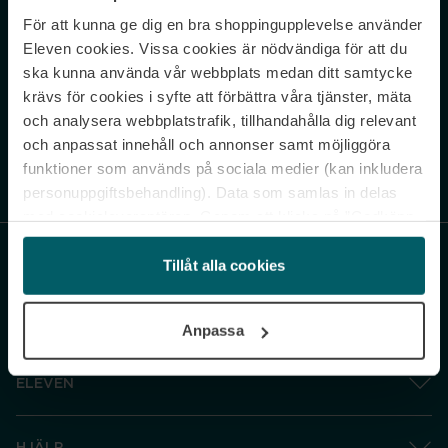
För att kunna ge dig en bra shoppingupplevelse använder
Never miss a beat.
Eleven cookies. Vissa cookies är nödvändiga för att du
Sign up to our newsletter.
ska kunna använda vår webbplats medan ditt samtycke
krävs för cookies i syfte att förbättra våra tjänster, mäta
E-postadress
och analysera webbplatstrafik, tillhandahålla dig relevant
och anpassat innehåll och annonser samt möjliggöra
funktioner som används på sociala medier (kan inkludera
Genom att prenumerera accepterar du vår
Integritetspolicy
. Avprenumerera
när som helst.
personuppgiftsbehandling). Data som samlas in delas
med cookieleverantören. Genom att klicka på ”Godkänn
och gå vidare” accepterar du samtliga cookies medan du
under ”Inställningar” kan anpassa användningen av
Tillåt alla cookies
cookies. Du kan återkalla ditt samtycke när som helst.
För mer information se vår Cookie Policy samt vår
Anpassa
Integritetspolicy.
ELEVEN
HJÄLP