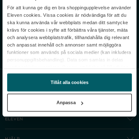
För att kunna ge dig en bra shoppingupplevelse använder
Never miss a beat.
Eleven cookies. Vissa cookies är nödvändiga för att du
Sign up to our newsletter.
ska kunna använda vår webbplats medan ditt samtycke
krävs för cookies i syfte att förbättra våra tjänster, mäta
E-postadress
och analysera webbplatstrafik, tillhandahålla dig relevant
och anpassat innehåll och annonser samt möjliggöra
funktioner som används på sociala medier (kan inkludera
Genom att prenumerera accepterar du vår
Integritetspolicy
. Avprenumerera
när som helst.
personuppgiftsbehandling). Data som samlas in delas
med cookieleverantören. Genom att klicka på ”Godkänn
och gå vidare” accepterar du samtliga cookies medan du
under ”Inställningar” kan anpassa användningen av
Tillåt alla cookies
cookies. Du kan återkalla ditt samtycke när som helst.
För mer information se vår Cookie Policy samt vår
Anpassa
Integritetspolicy.
ELEVEN
HJÄLP