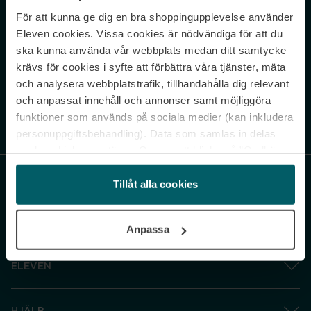
För att kunna ge dig en bra shoppingupplevelse använder
Never miss a beat.
Eleven cookies. Vissa cookies är nödvändiga för att du
Sign up to our newsletter.
ska kunna använda vår webbplats medan ditt samtycke
krävs för cookies i syfte att förbättra våra tjänster, mäta
E-postadress
och analysera webbplatstrafik, tillhandahålla dig relevant
och anpassat innehåll och annonser samt möjliggöra
funktioner som används på sociala medier (kan inkludera
Genom att prenumerera accepterar du vår
Integritetspolicy
. Avprenumerera
när som helst.
personuppgiftsbehandling). Data som samlas in delas
med cookieleverantören. Genom att klicka på ”Godkänn
och gå vidare” accepterar du samtliga cookies medan du
under ”Inställningar” kan anpassa användningen av
Tillåt alla cookies
cookies. Du kan återkalla ditt samtycke när som helst.
För mer information se vår Cookie Policy samt vår
Anpassa
Integritetspolicy.
ELEVEN
HJÄLP