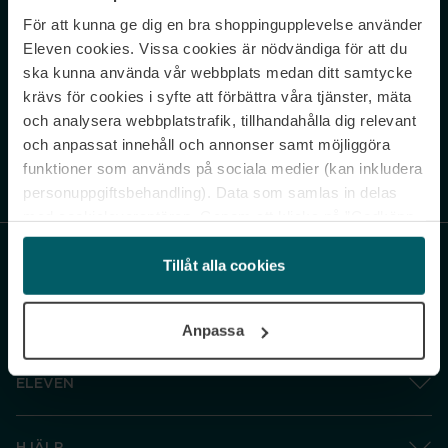
För att kunna ge dig en bra shoppingupplevelse använder
Never miss a beat.
Eleven cookies. Vissa cookies är nödvändiga för att du
Sign up to our newsletter.
ska kunna använda vår webbplats medan ditt samtycke
krävs för cookies i syfte att förbättra våra tjänster, mäta
E-postadress
och analysera webbplatstrafik, tillhandahålla dig relevant
och anpassat innehåll och annonser samt möjliggöra
funktioner som används på sociala medier (kan inkludera
Genom att prenumerera accepterar du vår
Integritetspolicy
. Avprenumerera
när som helst.
personuppgiftsbehandling). Data som samlas in delas
med cookieleverantören. Genom att klicka på ”Godkänn
och gå vidare” accepterar du samtliga cookies medan du
under ”Inställningar” kan anpassa användningen av
Tillåt alla cookies
cookies. Du kan återkalla ditt samtycke när som helst.
För mer information se vår Cookie Policy samt vår
Anpassa
Integritetspolicy.
ELEVEN
HJÄLP