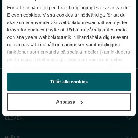
För att kunna ge dig en bra shoppingupplevelse använder
Never miss a beat.
Eleven cookies. Vissa cookies är nödvändiga för att du
Sign up to our newsletter.
ska kunna använda vår webbplats medan ditt samtycke
krävs för cookies i syfte att förbättra våra tjänster, mäta
E-postadress
och analysera webbplatstrafik, tillhandahålla dig relevant
och anpassat innehåll och annonser samt möjliggöra
funktioner som används på sociala medier (kan inkludera
Genom att prenumerera accepterar du vår
Integritetspolicy
. Avprenumerera
när som helst.
personuppgiftsbehandling). Data som samlas in delas
med cookieleverantören. Genom att klicka på ”Godkänn
och gå vidare” accepterar du samtliga cookies medan du
under ”Inställningar” kan anpassa användningen av
Tillåt alla cookies
cookies. Du kan återkalla ditt samtycke när som helst.
För mer information se vår Cookie Policy samt vår
Anpassa
Integritetspolicy.
ELEVEN
HJÄLP