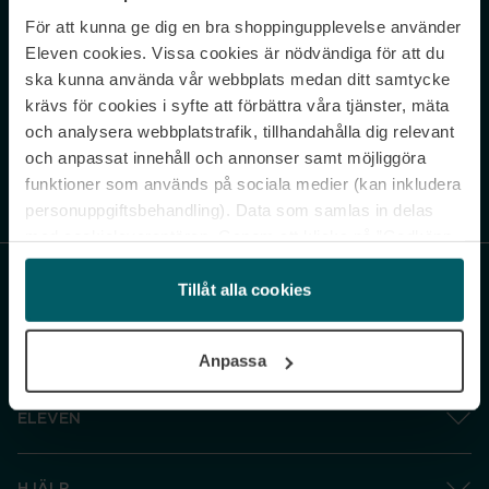
För att kunna ge dig en bra shoppingupplevelse använder
Never miss a beat.
Eleven cookies. Vissa cookies är nödvändiga för att du
Sign up to our newsletter.
ska kunna använda vår webbplats medan ditt samtycke
krävs för cookies i syfte att förbättra våra tjänster, mäta
E-postadress
och analysera webbplatstrafik, tillhandahålla dig relevant
och anpassat innehåll och annonser samt möjliggöra
funktioner som används på sociala medier (kan inkludera
Genom att prenumerera accepterar du vår
Integritetspolicy
. Avprenumerera
när som helst.
personuppgiftsbehandling). Data som samlas in delas
med cookieleverantören. Genom att klicka på ”Godkänn
och gå vidare” accepterar du samtliga cookies medan du
under ”Inställningar” kan anpassa användningen av
Tillåt alla cookies
cookies. Du kan återkalla ditt samtycke när som helst.
För mer information se vår Cookie Policy samt vår
Anpassa
Integritetspolicy.
ELEVEN
HJÄLP