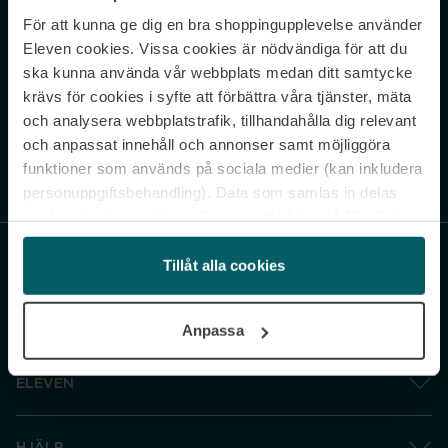
För att kunna ge dig en bra shoppingupplevelse använder
Never miss a beat.
Eleven cookies. Vissa cookies är nödvändiga för att du
Sign up to our newsletter.
ska kunna använda vår webbplats medan ditt samtycke
krävs för cookies i syfte att förbättra våra tjänster, mäta
E-postadress
och analysera webbplatstrafik, tillhandahålla dig relevant
och anpassat innehåll och annonser samt möjliggöra
funktioner som används på sociala medier (kan inkludera
Genom att prenumerera accepterar du vår
Integritetspolicy
. Avprenumerera
när som helst.
personuppgiftsbehandling). Data som samlas in delas
med cookieleverantören. Genom att klicka på ”Godkänn
och gå vidare” accepterar du samtliga cookies medan du
under ”Inställningar” kan anpassa användningen av
Tillåt alla cookies
cookies. Du kan återkalla ditt samtycke när som helst.
För mer information se vår Cookie Policy samt vår
Anpassa
Integritetspolicy.
ELEVEN
HJÄLP