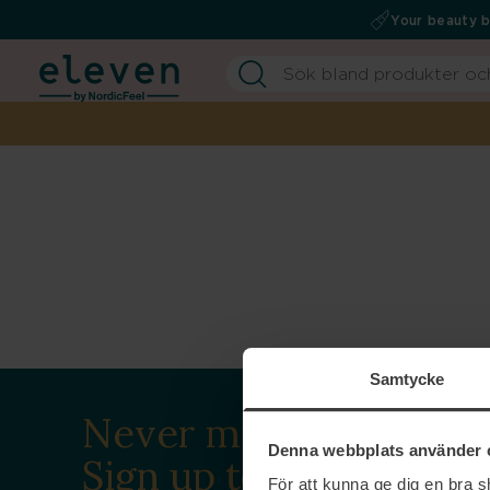
Your beauty 
Samtycke
Never miss a beat.
Denna webbplats använder 
Sign up to our
För att kunna ge dig en bra 