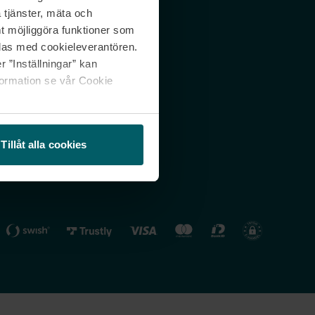
 tjänster, mäta och
 svar
Nordicfeel FI
mt möjliggöra funktioner som
lning
Nordicfeel NO
las med cookieleverantören.
 ”Inställningar” kan
formation se vår Cookie
Tillåt alla cookies