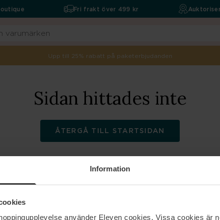
boutique
Fri frakt över 499 kr
Auktoriser
Upp till 25% rabatt på paketerbjudanden
Sidan hittades inte
ÅTERGÅ TILL STARTSIDAN
Information
ELEVEN
Hjälp
cookies
shoppingupplevelse använder Eleven cookies. Vissa cookies är n
Om oss
Kontakta oss