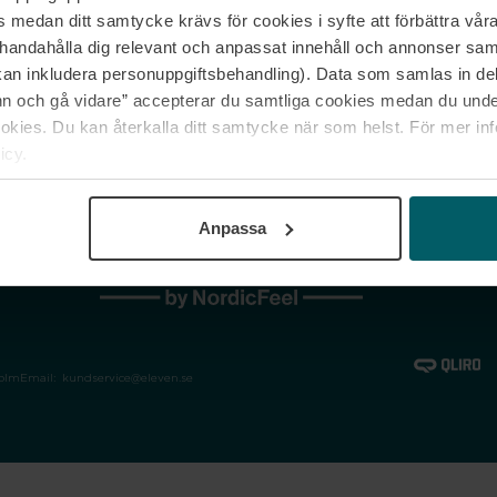
medan ditt samtycke krävs för cookies i syfte att förbättra våra
Jobba hos oss
Vanliga frågor &
illhandahålla dig relevant och anpassat innehåll och annonser sa
Våra varumärken
Spåra min bestäl
kan inkludera personuppgiftsbehandling). Data som samlas in de
Returer &
 och gå vidare” accepterar du samtliga cookies medan du under
reklamationer
ies. Du kan återkalla ditt samtycke när som helst. För mer in
icy.
Anpassa
holm
Email:
kundservice@eleven.se