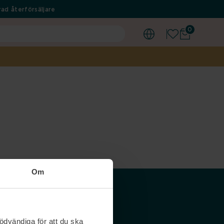
ad återförsäljare
0
Om
Våra siter
ödvändiga för att du ska
Nordicfeel SE