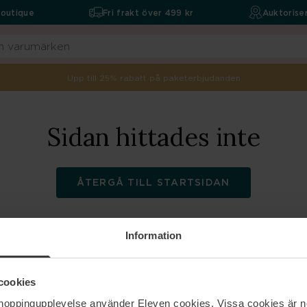
boutique
Fri frakt över 499 kr
Auktoriser
Upp till 25% rabatt på paketerbjudanden
Sidan hittades inte
ÅTERGÅ TILL STARTSIDAN
Information
ELEVEN
Hjälp
cookies
shoppingupplevelse använder Eleven cookies. Vissa cookies är n
Om oss
Kontakta oss