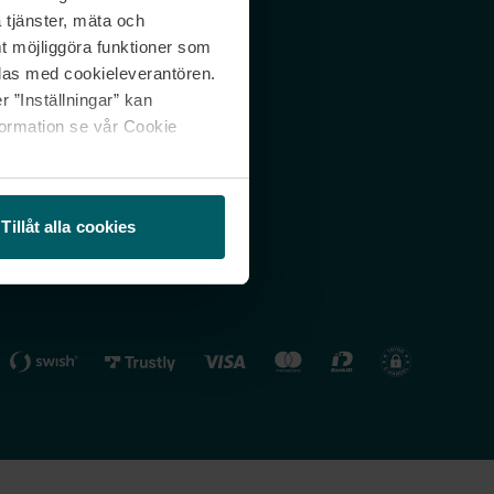
 tjänster, mäta och
 svar
Nordicfeel FI
mt möjliggöra funktioner som
lning
Nordicfeel NO
las med cookieleverantören.
 ”Inställningar” kan
formation se vår Cookie
Tillåt alla cookies