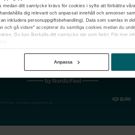
medan ditt samtycke krävs för cookies i syfte att förbättra våra
Jobba hos oss
Vanliga frågor &
illhandahålla dig relevant och anpassat innehåll och annonser sa
Våra varumärken
Spåra min bestäl
kan inkludera personuppgiftsbehandling). Data som samlas in de
Returer &
 och gå vidare” accepterar du samtliga cookies medan du under
reklamationer
ies. Du kan återkalla ditt samtycke när som helst. För mer in
icy.
Anpassa
holm
Email:
kundservice@eleven.se