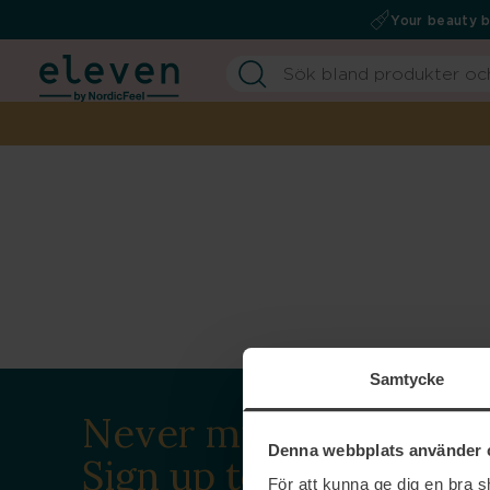
Your beauty 
Samtycke
Never miss a beat.
Denna webbplats använder 
Sign up to our
För att kunna ge dig en bra 