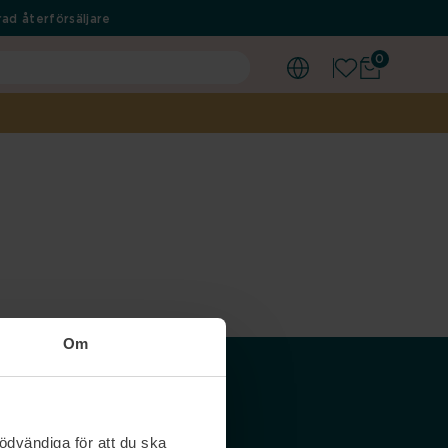
ad återförsäljare
0
Om
Våra siter
ödvändiga för att du ska
Nordicfeel SE