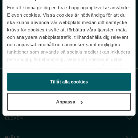
För att kunna ge dig en bra shoppingupplevelse använder
Never miss a beat.
Eleven cookies. Vissa cookies är nödvändiga för att du
Sign up to our newsletter.
ska kunna använda vår webbplats medan ditt samtycke
krävs för cookies i syfte att förbättra våra tjänster, mäta
E-postadress
och analysera webbplatstrafik, tillhandahålla dig relevant
och anpassat innehåll och annonser samt möjliggöra
funktioner som används på sociala medier (kan inkludera
Genom att prenumerera accepterar du vår
Integritetspolicy
. Avprenumerera
när som helst.
personuppgiftsbehandling). Data som samlas in delas
med cookieleverantören. Genom att klicka på ”Godkänn
och gå vidare” accepterar du samtliga cookies medan du
under ”Inställningar” kan anpassa användningen av
Tillåt alla cookies
cookies. Du kan återkalla ditt samtycke när som helst.
För mer information se vår Cookie Policy samt vår
Anpassa
Integritetspolicy.
ELEVEN
HJÄLP