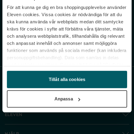
För att kunna ge dig en bra shoppingupplevelse använder
Never miss a beat.
Eleven cookies. Vissa cookies är nödvändiga för att du
Sign up to our newsletter.
ska kunna använda vår webbplats medan ditt samtycke
krävs för cookies i syfte att förbättra våra tjänster, mäta
E-postadress
och analysera webbplatstrafik, tillhandahålla dig relevant
och anpassat innehåll och annonser samt möjliggöra
funktioner som används på sociala medier (kan inkludera
Genom att prenumerera accepterar du vår
Integritetspolicy
. Avprenumerera
när som helst.
personuppgiftsbehandling). Data som samlas in delas
med cookieleverantören. Genom att klicka på ”Godkänn
och gå vidare” accepterar du samtliga cookies medan du
under ”Inställningar” kan anpassa användningen av
Tillåt alla cookies
cookies. Du kan återkalla ditt samtycke när som helst.
För mer information se vår Cookie Policy samt vår
Anpassa
Integritetspolicy.
ELEVEN
HJÄLP