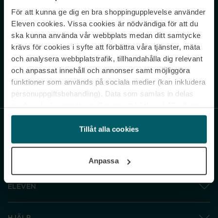
För att kunna ge dig en bra shoppingupplevelse använder
Never miss a beat.
Eleven cookies. Vissa cookies är nödvändiga för att du
Sign up to our newsletter.
ska kunna använda vår webbplats medan ditt samtycke
krävs för cookies i syfte att förbättra våra tjänster, mäta
E-postadress
och analysera webbplatstrafik, tillhandahålla dig relevant
och anpassat innehåll och annonser samt möjliggöra
funktioner som används på sociala medier (kan inkludera
Genom att prenumerera accepterar du vår
Integritetspolicy
. Avprenumerera
när som helst.
personuppgiftsbehandling). Data som samlas in delas
med cookieleverantören. Genom att klicka på ”Godkänn
och gå vidare” accepterar du samtliga cookies medan du
under ”Inställningar” kan anpassa användningen av
Tillåt alla cookies
cookies. Du kan återkalla ditt samtycke när som helst.
För mer information se vår Cookie Policy samt vår
Anpassa
Integritetspolicy.
ELEVEN
HJÄLP