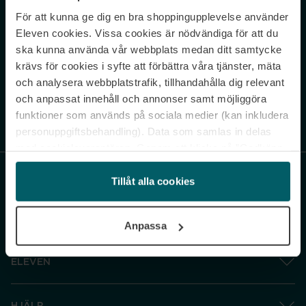
För att kunna ge dig en bra shoppingupplevelse använder
Never miss a beat.
Eleven cookies. Vissa cookies är nödvändiga för att du
Sign up to our newsletter.
ska kunna använda vår webbplats medan ditt samtycke
krävs för cookies i syfte att förbättra våra tjänster, mäta
E-postadress
och analysera webbplatstrafik, tillhandahålla dig relevant
och anpassat innehåll och annonser samt möjliggöra
funktioner som används på sociala medier (kan inkludera
Genom att prenumerera accepterar du vår
Integritetspolicy
. Avprenumerera
när som helst.
personuppgiftsbehandling). Data som samlas in delas
med cookieleverantören. Genom att klicka på ”Godkänn
och gå vidare” accepterar du samtliga cookies medan du
under ”Inställningar” kan anpassa användningen av
Tillåt alla cookies
cookies. Du kan återkalla ditt samtycke när som helst.
För mer information se vår Cookie Policy samt vår
Anpassa
Integritetspolicy.
ELEVEN
HJÄLP