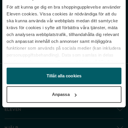
För att kunna ge dig en bra shoppingupplevelse använder
Never miss a beat.
Eleven cookies. Vissa cookies är nödvändiga för att du
Sign up to our newsletter.
ska kunna använda vår webbplats medan ditt samtycke
krävs för cookies i syfte att förbättra våra tjänster, mäta
E-postadress
och analysera webbplatstrafik, tillhandahålla dig relevant
och anpassat innehåll och annonser samt möjliggöra
funktioner som används på sociala medier (kan inkludera
Genom att prenumerera accepterar du vår
Integritetspolicy
. Avprenumerera
när som helst.
personuppgiftsbehandling). Data som samlas in delas
med cookieleverantören. Genom att klicka på ”Godkänn
och gå vidare” accepterar du samtliga cookies medan du
under ”Inställningar” kan anpassa användningen av
Tillåt alla cookies
cookies. Du kan återkalla ditt samtycke när som helst.
För mer information se vår Cookie Policy samt vår
Anpassa
Integritetspolicy.
ELEVEN
HJÄLP