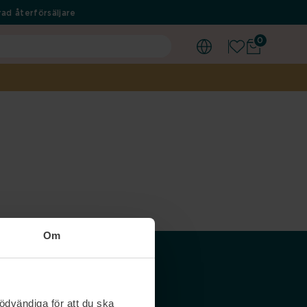
ad återförsäljare
0
Om
Våra siter
ödvändiga för att du ska
Nordicfeel SE