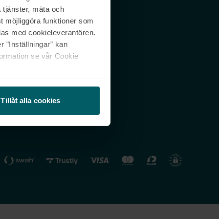
 tjänster, mäta och
 svar
Nordicfeel FI
mt möjliggöra funktioner som
lning
Nordicfeel NO
las med cookieleverantören.
 ”Inställningar” kan
formation se vår Cookie
Tillåt alla cookies