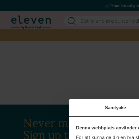
Your beauty 
Samtycke
Never miss a beat.
Denna webbplats använder 
Sign up to our
För att kunna ge dig en bra 