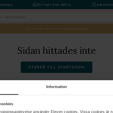
boutique
Fri frakt över 499 kr
Auktoriser
Upp till 25% rabatt på paketerbjudanden
Sidan hittades inte
ÅTERGÅ TILL STARTSIDAN
Information
ELEVEN
Hjälp
cookies
shoppingupplevelse använder Eleven cookies. Vissa cookies är n
Om oss
Kontakta oss