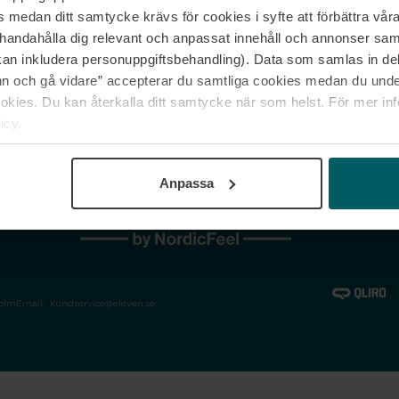
medan ditt samtycke krävs för cookies i syfte att förbättra våra
Jobba hos oss
Vanliga frågor &
illhandahålla dig relevant och anpassat innehåll och annonser sa
Våra varumärken
Spåra min bestäl
kan inkludera personuppgiftsbehandling). Data som samlas in de
Returer &
 och gå vidare” accepterar du samtliga cookies medan du under
reklamationer
ies. Du kan återkalla ditt samtycke när som helst. För mer in
icy.
Anpassa
holm
Email:
kundservice@eleven.se